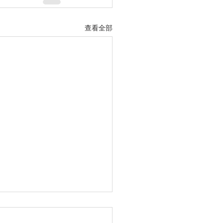
查看全部
国发生交通事故，第一时
么安排？