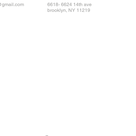
@gmail.com
6618- 6624 14th ave
brooklyn, NY 11219