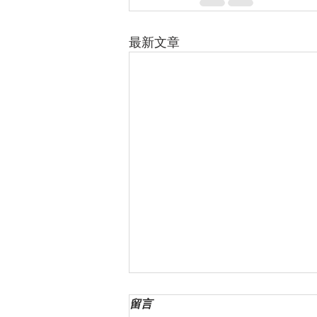
最新文章
美国这边的个人信用管理和评
留言
级的标准是？