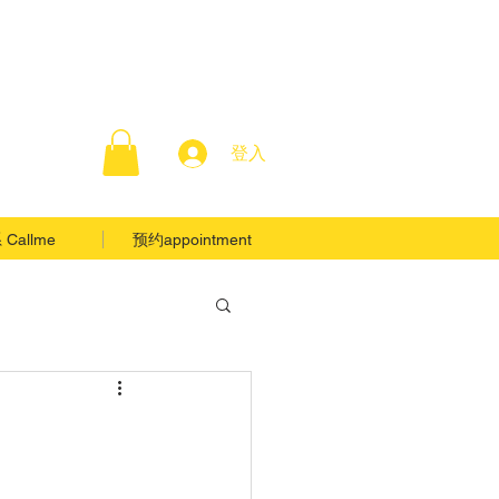
登入
Callme
预约appointment