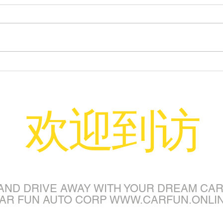
是谁拉动了美国二手车市场的繁
在美
荣？ 美国二手车市场近年来的繁
需要
荣与多个因素密切相关。从消费者
安全
需求到宏观经济环境，再到汽车制
可以
造业的供需变化，以下是推动美国
置；
二手车市场发展的主要原因和参与
检查
者分析。 一、主要推动因素 1. 新
伤情
车供应短缺（疫情后效应） 芯片
伤者
​欢迎到访
短缺影响生产...
警（拨
AND DRIVE AWAY WITH YOUR DREAM CAR
AR FUN AUTO CORP
WWW.CARFUN.ONLI