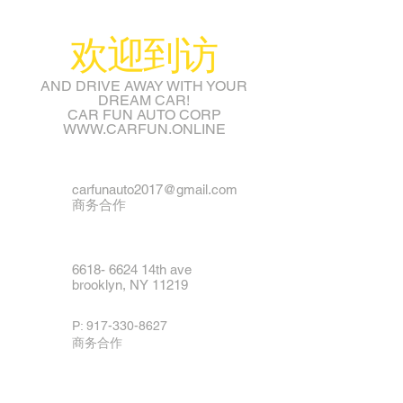
​欢迎到访
AND DRIVE AWAY WITH YOUR
DREAM CAR!
CAR FUN AUTO CORP
WWW.CARFUN.ONLINE
carfunauto2017@gmail.com
商务合作
6618- 6624
14th ave
brooklyn, NY 11219
P:
917-330-8627
​商务合作