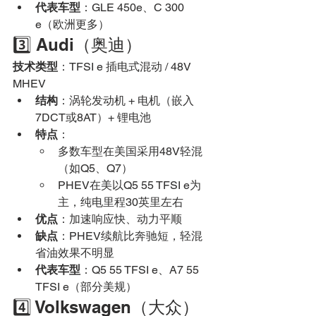
代表车型
：GLE 450e、C 300 
e（欧洲更多）
3️⃣ Audi（奥迪）
技术类型
：TFSI e 插电式混动 / 48V 
MHEV
结构
：涡轮发动机 + 电机（嵌入
7DCT或8AT）+ 锂电池
特点
：
多数车型在美国采用48V轻混
（如Q5、Q7）
PHEV在美以Q5 55 TFSI e为
主，纯电里程30英里左右
优点
：加速响应快、动力平顺
缺点
：PHEV续航比奔驰短，轻混
省油效果不明显
代表车型
：Q5 55 TFSI e、A7 55 
TFSI e（部分美规）
4️⃣ Volkswagen（大众）