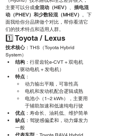
（Hybrid）技术路线和理念差异很大，
主要可以分成
全混动（HEV）
、
插电混
动（PHEV）和少数轻混（MHEV）
。下
面我给你分品牌做个对比，帮你看清它
们的技术特点和适用人群。
1️⃣ Toyota / Lexus
技术核心
：THS（Toyota Hybrid 
System）
结构
：行星齿轮e-CVT + 双电机
（驱动电机 + 发电机）
特点
：
动力输出平顺，可靠性高
电机和发动机配合逻辑成熟
电池小（1~2 kWh），主要用
于辅助加速和低速纯电行驶
优点
：寿命长、油耗低、维护简单
缺点
：驾驶感偏柔和，动力爆发力
一般
代表车型
：Toyota RAV4 Hybrid、