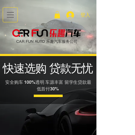
登入
CAR FUN AUTO 乐趣汽车服务公司
​快速选购 贷款无忧
安全购车 100%透明 车源丰富
​留学生贷款最
低首付30%