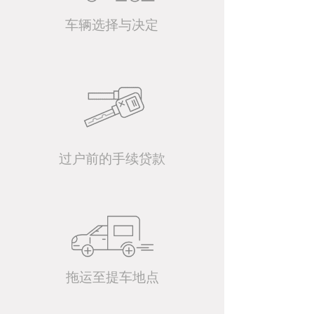
​车辆选择与决定
​过户前的手续贷款
​拖运至提车地点