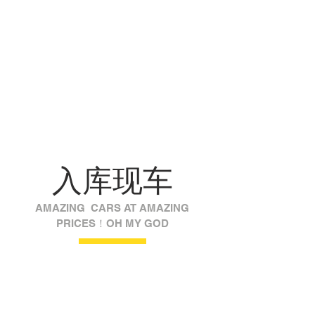
​我们所有的车源，通过专业的采购平台进行选购；
直接到达客户手中，没有中间商赚取差价；经平台
专业检车，车况透明安全，让你买的舒心，开着放
心。
​入库现车
AMAZING CARS AT AMAZING
PRICES！OH MY GOD