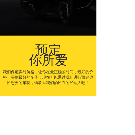
预定
​你所爱
​我们保证实时价格，让你在最正确的时间，最好的价
格，买到最好的车子；现在可以通过我们进行预定你
所想要的车辆，请联系我们的所在的经理人吧！
选择
你想要